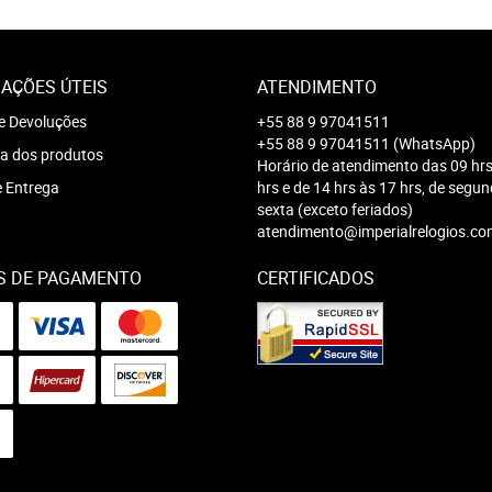
AÇÕES ÚTEIS
ATENDIMENTO
e Devoluções
+55 88 9 97041511
+55 88 9 97041511
(WhatsApp)
a dos produtos
Horário de atendimento das 09 hrs
e Entrega
hrs e de 14 hrs às 17 hrs, de segu
sexta (exceto feriados)
atendimento@imperialrelogios.co
S DE PAGAMENTO
CERTIFICADOS