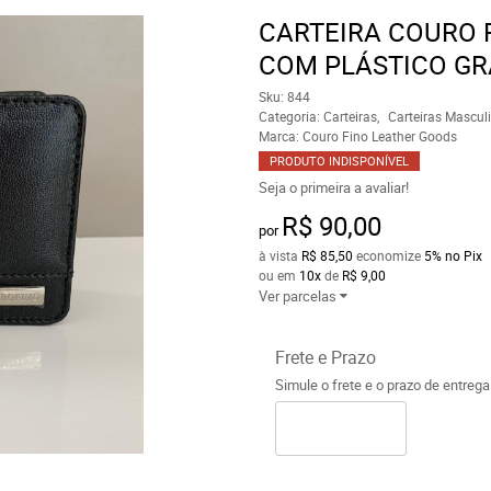
CARTEIRA COURO 
COM PLÁSTICO GR
Sku:
844
Categoria:
Carteiras
Carteiras Mascul
Marca:
Couro Fino Leather Goods
PRODUTO INDISPONÍVEL
Seja o primeira a avaliar!
R$ 90,00
por
à vista
R$ 85,50
economize
5%
no Pix
ou em
10x
de
R$ 9,00
Ver parcelas
Frete e Prazo
Simule o frete e o prazo de entreg