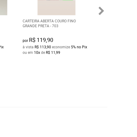
CARTEIRA ABERTA COURO FINO
CARTEIRA GRAND
GRANDE PRETA - 703
FINO PORTA CART
R$ 119,90
R$ 119,90
por
por
Pix
à vista
R$ 113,90
economize
5%
no Pix
à vista
R$ 113,90
e
ou em
10x
de
R$ 11,99
ou em
10x
de
R$ 1