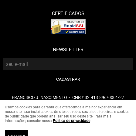
CERTIFICADOS
NEWSLETTER
CADASTRAR
FRANCISCO J. NASCIMENTO
CNPJ: 32.413.896/0001-27
Usamos cookies para garantir que oferecemos a melhor experiência em
nosso site. Isso inclui cookies de sites de redes sociais de terceiros e cookies
de publicidade que podem analisar seu uso deste site. Para mais
LOJA VIRTUAL CRIADA POR
informações, consulte nossa
Política de privacidade
.