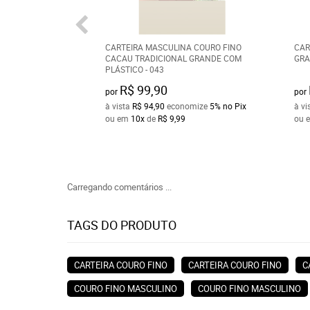
CARTEIRA MASCULINA COURO FINO
CAR
CACAU TRADICIONAL GRANDE COM
GRA
PLÁSTICO - 043
R$ 99,90
por
por
à vista
R$ 94,90
economize
5%
no Pix
à vi
ou em
10x
de
R$ 9,99
ou 
Carregando comentários ...
TAGS DO PRODUTO
CARTEIRA COURO FINO
CARTEIRA COURO FINO
C
COURO FINO MASCULINO
COURO FINO MASCULINO