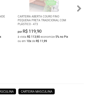
ANDE
CARTEIRA ABERTA COURO FINO
CARTEIRA GRAND
PEQUENA PRETA TRADICIONAL COM
FINO PORTA CART
PLÁSTICO - 473
R$ 119,90
R$ 119,90
por
por
x
à vista
R$ 113,90
economize
5%
no Pix
à vista
R$ 113,90
e
ou em
10x
de
R$ 11,99
ou em
10x
de
R$ 1
ASCULINA
CARTEIRA MASCULINA