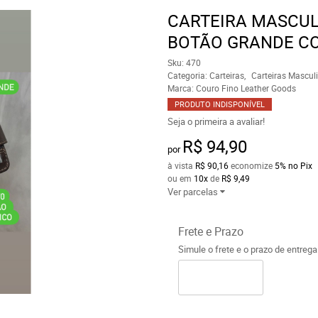
CARTEIRA MASCUL
BOTÃO GRANDE CO
Sku:
470
Categoria:
Carteiras
Carteiras Mascul
Marca:
Couro Fino Leather Goods
PRODUTO INDISPONÍVEL
Seja o primeira a avaliar!
R$ 94,90
por
à vista
R$ 90,16
economize
5%
no Pix
ou em
10x
de
R$ 9,49
Ver parcelas
Frete e Prazo
Simule o frete e o prazo de entreg