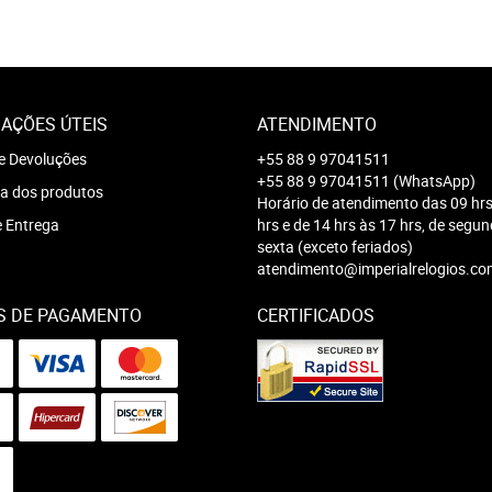
AÇÕES ÚTEIS
ATENDIMENTO
e Devoluções
+55 88 9 97041511
+55 88 9 97041511
(WhatsApp)
a dos produtos
Horário de atendimento das 09 hrs
e Entrega
hrs e de 14 hrs às 17 hrs, de segu
sexta (exceto feriados)
atendimento@imperialrelogios.co
S DE PAGAMENTO
CERTIFICADOS