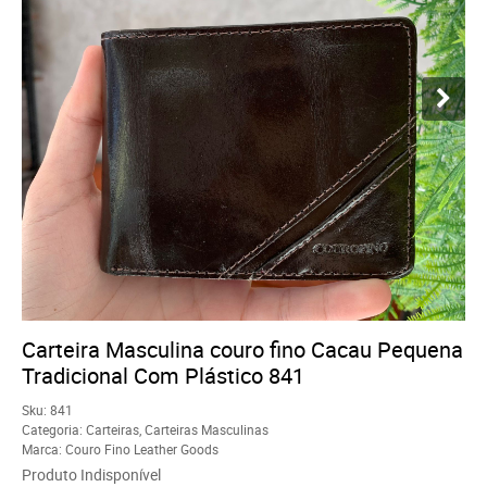
Carteira Masculina couro fino Cacau Pequena
Tradicional Com Plástico 841
Sku:
841
Categoria:
Carteiras
,
Carteiras Masculinas
Marca:
Couro Fino Leather Goods
Produto Indisponível